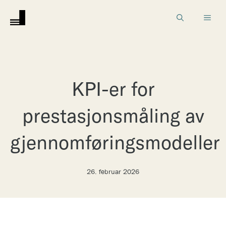
Hopp
MEN
til
innhold
KPI-er for
prestasjonsmåling av
gjennomføringsmodeller
26. februar 2026