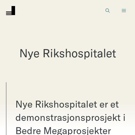
Hopp
MEN
til
innhold
Nye Rikshospitalet
Nye Rikshospitalet er et
demonstrasjonsprosjekt i
Bedre Megaprosjekter